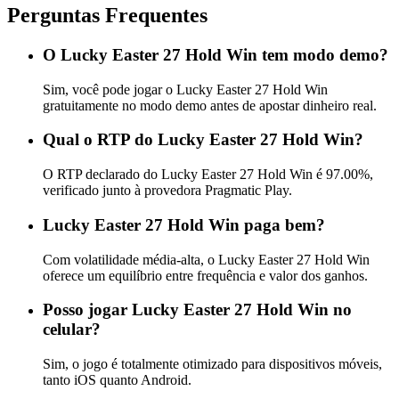
Perguntas Frequentes
O Lucky Easter 27 Hold Win tem modo demo?
Sim, você pode jogar o Lucky Easter 27 Hold Win
gratuitamente no modo demo antes de apostar dinheiro real.
Qual o RTP do Lucky Easter 27 Hold Win?
O RTP declarado do Lucky Easter 27 Hold Win é 97.00%,
verificado junto à provedora Pragmatic Play.
Lucky Easter 27 Hold Win paga bem?
Com volatilidade média-alta, o Lucky Easter 27 Hold Win
oferece um equilíbrio entre frequência e valor dos ganhos.
Posso jogar Lucky Easter 27 Hold Win no
celular?
Sim, o jogo é totalmente otimizado para dispositivos móveis,
tanto iOS quanto Android.