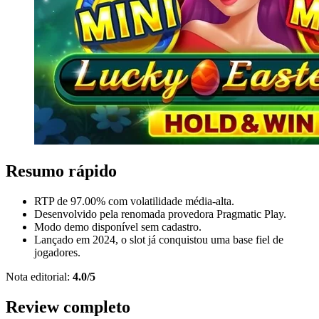
Resumo rápido
RTP de 97.00% com volatilidade média-alta.
Desenvolvido pela renomada provedora Pragmatic Play.
Modo demo disponível sem cadastro.
Lançado em 2024, o slot já conquistou uma base fiel de
jogadores.
Nota editorial:
4.0/5
Review completo